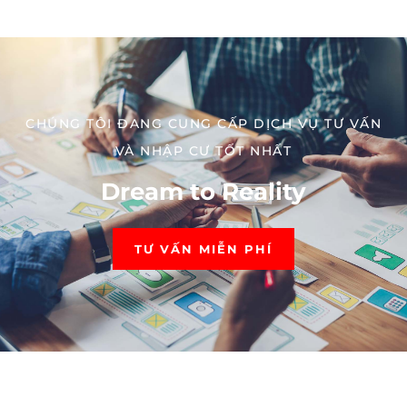
CHÚNG TÔI ĐANG CUNG CẤP DỊCH VỤ TƯ VẤN
VÀ NHẬP CƯ TỐT NHẤT​
Dream to Reality
TƯ VẤN MIỄN PHÍ