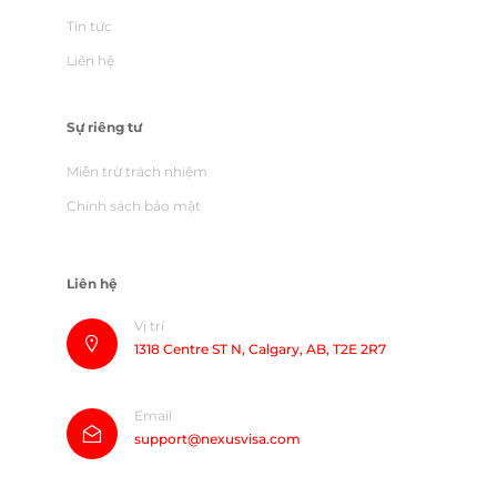
Tin tức
Liên hệ
Sự riêng tư
Miễn trừ trách nhiệm
Chính sách bảo mật
Liên hệ
Vị trí
1318 Centre ST N, Calgary, AB, T2E 2R7
Email
support@nexusvisa.com