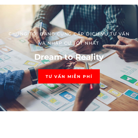
CHÚNG TÔI ĐANG CUNG CẤP DỊCH VỤ TƯ VẤN
VÀ NHẬP CƯ TỐT NHẤT​
Dream to Reality
TƯ VẤN MIỄN PHÍ