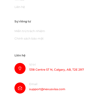
Liên hệ
Sự riêng tư
Miễn trừ trách nhiệm
Chính sách bảo mật
Liên hệ
Vị trí
1318 Centre ST N, Calgary, AB, T2E 2R7
Email
support@nexusvisa.com