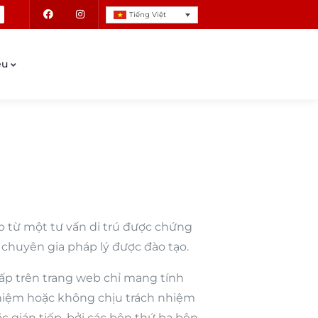
Tiếng Việt
ệu
p từ một tư vấn di trú được chứng
 chuyên gia pháp lý được đào tạo.
ấp trên trang web chỉ mang tính
nhiệm hoặc không chịu trách nhiệm
c gián tiếp, bởi các bên thứ ba bên