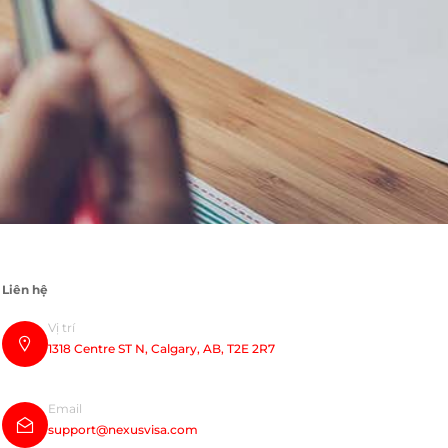
Liên hệ
Vị trí
1318 Centre ST N, Calgary, AB, T2E 2R7
Email
support@nexusvisa.com