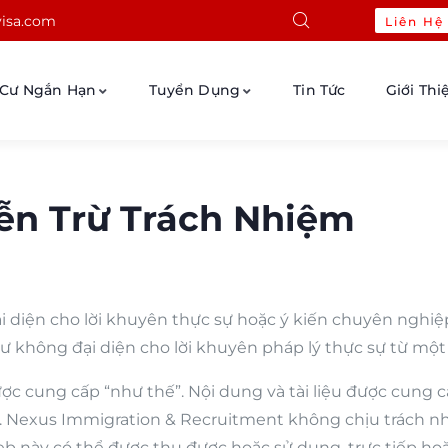
isa.com
Liên Hệ
 Cư Ngắn Hạn
Tuyển Dụng
Tin Tức
Giới Thi
ễn Trừ Trách Nhiệm​
 diện cho lời khuyên thực sự hoặc ý kiến chuyên nghiệ
hư không đại diện cho lời khuyên pháp lý thực sự từ một
 cung cấp “như thế”. Nội dung và tài liệu được cung c
ện. Nexus Immigration & Recruitment không chịu trách 
b này có thể được thu được hoặc sử dụng, trực tiếp hoặ