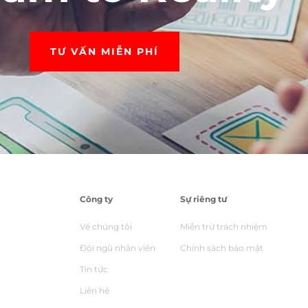
TƯ VẤN MIỄN PHÍ
Công ty
Sự riêng tư
Về chúng tôi
Miễn trừ trách nhiệm
Đội ngũ nhân viên
Chính sách bảo mật
Tin tức
Liên hệ