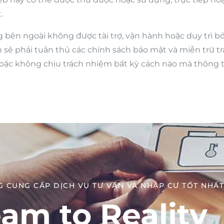
.
g bên ngoài không được tài trợ, vận hành hoặc duy trì 
n sẽ phải tuân thủ các chính sách bảo mật và miễn trừ 
ặc không chịu trách nhiệm bất kỳ cách nào mà thông t
 CUNG CẤP DỊCH VỤ TƯ VẤN VÀ NHẬP CƯ TỐT NHẤT​
am to Reality