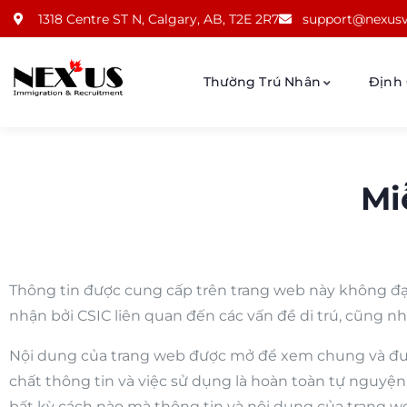
1318 Centre ST N, Calgary, AB, T2E 2R7
support@nexusv
Thường Trú Nhân
Định
Mi
Thông tin được cung cấp trên trang web này không đại
nhận bởi CSIC liên quan đến các vấn đề di trú, cũng n
Nội dung của trang web được mở để xem chung và được
chất thông tin và việc sử dụng là hoàn toàn tự nguy
bất kỳ cách nào mà thông tin và nội dung của trang we