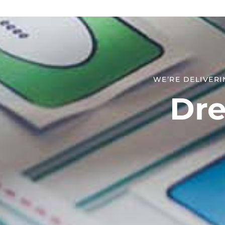
WE’RE DELIVERI
Dre