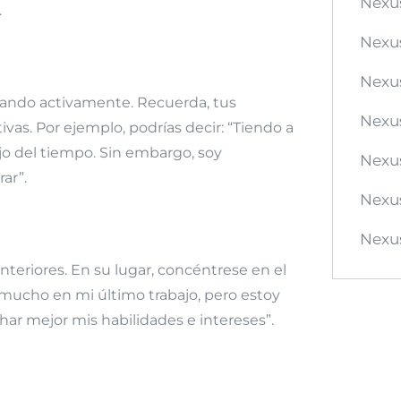
Nexu
.
Nexu
Nexu
rdando activamente. Recuerda, tus
Nexus
as. Por ejemplo, podrías decir: “Tiendo a
ejo del tiempo. Sin embargo, soy
Nexus
ar”.
Nexu
Nexus
teriores. En su lugar, concéntrese en el
 mucho en mi último trabajo, pero estoy
r mejor mis habilidades e intereses”.