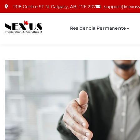
1318 Centre ST N, Calgary, AB, T2E 2R7
support@nexusv
Residencia Permanente