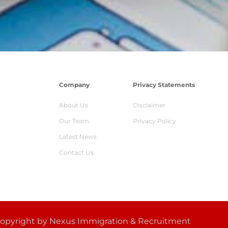
Company
Privacy Statements
About Us
Disclaimer
Our Team
Privacy Policy
Latest News
Contact Us
opyright by Nexus Immigration & Recruitment