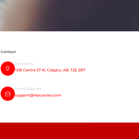
Contact
Locations
1318 Centre ST N, Calgary, AB, T2E 2R7
Email Address
support@nexusvisa.com