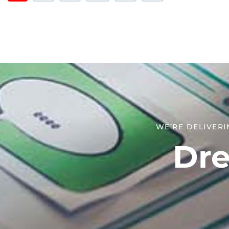
WE’RE DELIVERI
Dre