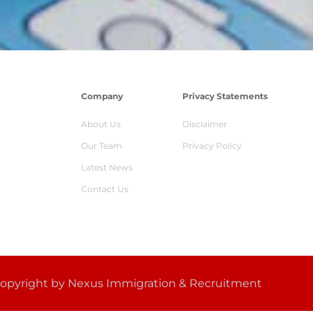
Company
Privacy Statements
About Us
Disclaimer
Our Team
Privacy Policy
Latest News
Contact Us
opyright by Nexus Immigration & Recruitment