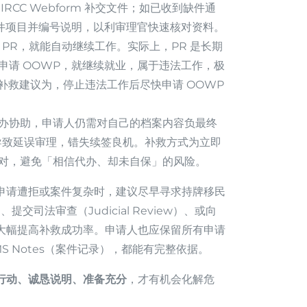
CC Webform 补交文件；如已收到缺件通
条列补件项目并编号说明，以利审理官快速核对资料。
PR，就能自动继续工作。实际上，PR 是长期
申请 OOWP，就继续就业，属于违法工作，极
补救建议为，停止违法工作后尽快申请 OOWP
办协助，申请人仍需对自己的档案内容负最终
导致延误审理，错失续签良机。补救方式为立即
对，避免「相信代办、却未自保」的风险。
申请遭拒或案件复杂时，建议尽早寻求持牌移民
、提交司法审查（Judicial Review）、或向
大幅提高补救成功率。申请人也应保留所有申请
 Notes（案件记录），都能有完整依据。
行动、诚恳说明、准备充分
，才有机会化解危