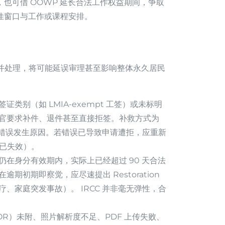
，也可借 OOWP 延长合法工作权益期间，争取
最佳窗口与工作或课程安排。
并处理，将可能延误审理甚至影响整体永久居民
类别（如 LMIA-exempt 工签）或未标明
官要求补件、退件甚至直接拒签。补救方式为
信说明错误发生原因。若错误已导致申请遭拒，应重新
分已失效）。
在身分有效期内，实际上已经超过 90 天合法
初期即察觉，应尽速提出 Restoration
、家庭突发事故）。 IRCC 并非毫无弹性，合
R）未附、照片解析度不足、PDF 上传失败、