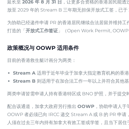
延长至
2026 年 8 月 31 日
，让更多合资格的香港居民能透
放至 2029 年的 Stream B 三年期无担保开放式工签，已于
为协助已经递件申请 PR 的香港居民继续合法居留并维持工
打造的「
开放式工作签证
」（Open Work Permit, 
政策概况与 OOWP 适用条件
目前的香港救生艇计画分为两类：
Stream A
适用于近年毕业于加拿大指定教育机构的香港
Stream B
则适用于在加合法工作一年以上并符合其他基
两类申请皆需申请人持有香港特区或 BNO 护照，并于提
配合该通道，加拿大政府另行推出
OOWP
，协助申请人于等
OOWP 者必须已向 IRCC 递交 Stream A 或 B 的 PR 
人须在过去三年内持有加拿大有效工签或学签，且当下居住