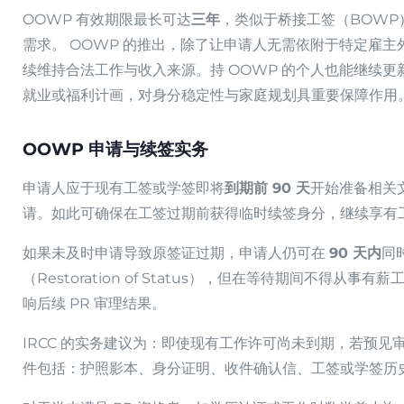
OOWP 有效期限最长可达
三年
，类似于桥接工签（BOW
需求。 OOWP 的推出，除了让申请人无需依附于特定雇主
续维持合法工作与收入来源。持 OOWP 的个人也能继续更新
就业或福利计画，对身分稳定性与家庭规划具重要保障作用
OOWP 申请与续签实务
申请人应于现有工签或学签即将
到期前 90 天
开始准备相关
请。如此可确保在工签过期前获得临时续签身分，继续享有
如果未及时申请导致原签证过期，申请人仍可在
90 天内
同
（Restoration of Status），但在等待期间不得从
响后续 PR 审理结果。
IRCC 的实务建议为：即使现有工作许可尚未到期，若预
件包括：护照影本、身分证明、收件确认信、工签或学签历