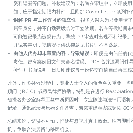
资料错漏等问题。补救建议为：若尚在审理中，立即使用 IR
知，应于指定期限内补件，且附加 Cover Letter 
误解 PR 与工作许可的独立性
：很多人误以为只要申请了 
居留身分，
并不自动延续
临时工签效期。若在等候期间未
可能被记录为违规行为，导致 PR 审查时出现不利纪录。
并诚实声明，视情况提供法律意见书佐证不具蓄意。
由他人代办却未审查内容，导致错误
：即便是由信任的代
责任。曾有案例因文件夹命名错误、PDF 合并遗漏附件
补件并书面说明，日后则建议每一份递交前请自己再三核
此外，许多补救过程中，专业人士介入的角色至关重要。当
顾问（RCIC）或移民律师协助，特别是在进行 Restoration
省提名办公室解释工签中断原因时，专业陈述与法律用语将
记录、通讯纪录与原始文件备查，若需重建档案或调阅 GCMS
总结来说，错误不可怕，拖延与忽视才真正致命。唯有
即时
机，争取合法居留与移民机会。