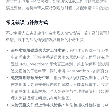
对于尚未满足 PR 资格者，如学历认证或工作时数尚差少许
满足资格。这类申请人应特别规划时程，搭配申请 PR 的
常见错误与补救方式
不少申请人在实务操作中会出现关键性错误，若未及时发现
申请。以下为常见错误情况及建议的补救对策：
表格类型填错或未选对工签类别
：有申请人误选一般工作签证
申请理由为「已提交香港居民永久居民申请」而导致审理
透过 IRCC Webform 尽快更正类别，并上传解释
递交正确的工签申请，同时申请 Restoration（如原身
递交逾期导致身分中断
：部分申请人误判有效期限，以为仍
恢复期限，导致丧失境内递件资格，只能离境重申。若能在逾期
申请并附上诚恳解释、个人陈述信与合理佐证资料（如医疗
理人为错误经证明后仍有可能挽回。
未附完整文件或上传格式错误
：常见包括收件确认信（AO