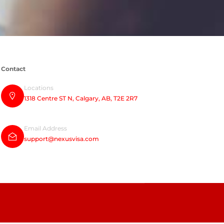
Contact
Locations
1318 Centre ST N, Calgary, AB, T2E 2R7
Email Address
support@nexusvisa.com