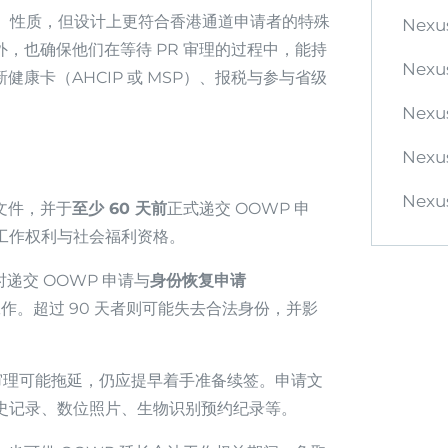
P）性质，但设计上更符合香港通道申请者的特殊
Nexu
外，也确保他们在等待 PR 审理的过程中，能持
Nexus
健康卡（AHCIP 或 MSP）、报税与参与省级
。
Nexus
Nexu
Nexus
文件，并于
至少 60 天前
正式递交 OOWP 申
工作权利与社会福利资格。
时递交 OOWP 申请与
身份恢复申请
事有薪工作。超过 90 天者则可能失去合法身份，并影
见审理可能拖延，仍应提早着手准备续签。申请文
史记录、数位照片、生物识别预约纪录等。