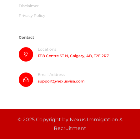
Disclaimer
Privacy Policy
Contact
Locations
1318 Centre ST N, Calgary, AB, T2E 2R7
Email Address
support@nexusvisa.com
© 2025 Copyright by Nexus Immigration &
Recruitment