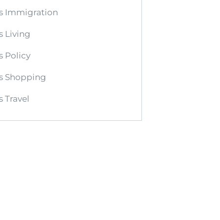
s Immigration
 Living
 Policy
s Shopping
 Travel