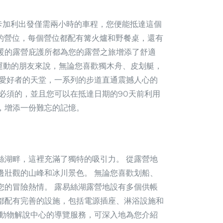
Park，從卡加利出發僅需兩小時的車程，您便能抵達這個
用的營位，每個營位都配有篝火爐和野餐桌，還有
暖的露營庇護所都為您的露營之旅增添了舒適
熱愛水上運動的朋友來說，無論您喜歡獨木舟、皮划艇，
足愛好者的天堂，一系列的步道直通震撼人心的
必須的，並且您可以在抵達日期的90天前利用
，增添一份難忘的記憶。
絲湖畔，這裡充滿了獨特的吸引力。 從露營地
邊壯觀的山峰和冰川景色。 無論您喜歡划船、
您的冒險熱情。 露易絲湖露營地設有多個供帳
都配有完善的設施，包括電源插座、淋浴設施和
生動物解說中心的導覽服務，可深入地為您介紹