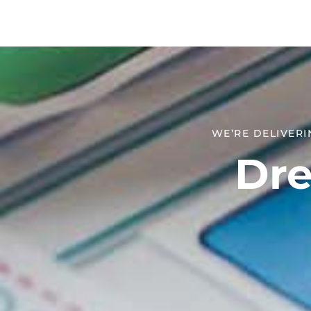
WE’RE DELIVERI
Dre