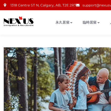
1318 Centre ST N, Calgary, AB, T2E 2R7
support@nexusv
永久居留
臨時居留