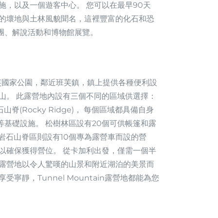
施，以及一個遊客中心。 您可以在最早90天
特的壞地與土林風貌聞名，這裡豐富的化石和恐
團、解說活動和博物館展覽。
的班芙國家公園，鄰近班芙鎮，鎮上提供各種便利設
道山。 此露營地內設有三個不同的區域供選擇：
 和岩石山脊(Rocky Ridge)， 每個區域都具備自身
基礎設施。 松樹林區設有20個可供帳篷和露
岩石山脊區則設有10個專為露營車而設的營
以確保獲得營位。 從卡加利出發，僅需一個半
 露營地以令人驚嘆的山景和附近湖泊的美景而
靜，Tunnel Mountain露營地都能為您