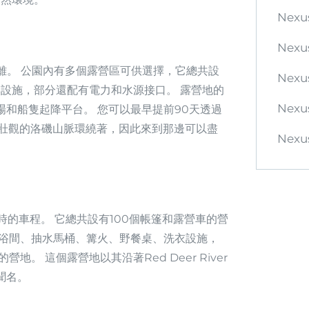
Nexu
Nexus
離。 公園內有多個露營區可供選擇，它總共設
Nexus
本設施，部分還配有電力和水源接口。 露營地的
Nexu
和船隻起降平台。 您可以最早提前90天透過
 Park被壯觀的洛磯山脈環繞著，因此來到那邊可以盡
Nexus
的車程。 它總共設有100個帳篷和露營車的營
淋浴間、抽水馬桶、篝火、野餐桌、洗衣設施，
。 這個露營地以其沿著Red Deer River
聞名。