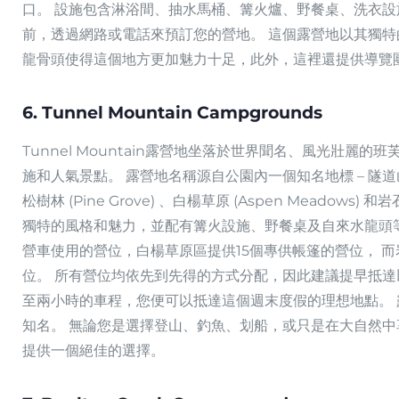
口。 設施包含淋浴間、抽水馬桶、篝火爐、野餐桌、洗衣設
前，透過網路或電話來預訂您的營地。 這個露營地以其獨
龍骨頭使得這個地方更加魅力十足，此外，這裡還提供導覽
6. Tunnel Mountain Campgrounds
Tunnel Mountain露營地坐落於世界聞名、風光壯麗
施和人氣景點。 露營地名稱源自公園內一個知名地標 – 隧
松樹林 (Pine Grove) 、白楊草原 (Aspen Meadows)
獨特的風格和魅力，並配有篝火設施、野餐桌及自來水龍頭等
營車使用的營位，白楊草原區提供15個專供帳篷的營位， 而
位。 所有營位均依先到先得的方式分配，因此建議提早抵達
至兩小時的車程，您便可以抵達這個週末度假的理想地點。
知名。 無論您是選擇登山、釣魚、划船，或只是在大自然中享受寧
提供一個絕佳的選擇。