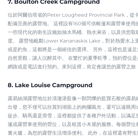
7. Boulton Creek Campground
位於阿爾伯塔省的Peter Lougheed Provincial 
配備完善的露營地。 這裡設有160個可供帳篷和露營車使
一些現代化的衛生設施如抽水馬桶、熱水淋浴，以及供您取
度。 露營地毗鄰Lower Kananaskis Lake，對於
或是釣魚，這都將是一個絕佳的選擇。 另外，這裡也是遠
自然景觀，讓人沉醉其中。 在繁忙的夏季旺季，預約營位是
網路或是電話進行預約。來到這裡，肯定會讓您的露營之旅
8. Lake Louise Campground
露易絲湖露營地位於清澈湛藍像一顆閃爍的藍寶石般的露易
出發，您不僅可以欣賞到湖面上的絢爛風光，還可以遠眺周
徒步、騎馬還是滑雪，這裡都提供了各種戶外活動，以滿足
篷或露營車使用的營位，以及租賃小木屋的服務。每個營位
篝火爐，為您的露營生活增添便利。 此外，在這裡還有野