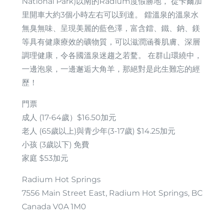
National Park)以南的Radium度假勝地， 從卡爾加
里開車大約3個小時左右可以到達。 鐳溫泉的溫泉水
無臭無味、呈現美麗的藍色澤，富含鐳、鐵、鈉、鎂
等具有健康療效的礦物質，可以滋潤涵養肌膚、深層
調理健康，令各國溫泉迷趨之若騖。 在群山環繞中，
一邊泡泉，一邊邂逅大角羊，那絕對是此生難忘的經
歷！
門票
成人 (17-64歲）$16.50加元
老人 (65歲以上)與青少年(3-17歲) $14.25加元
小孩 (3歲以下) 免費
家庭 $53加元
Radium Hot Springs
7556 Main Street East, Radium Hot Springs, BC
Canada V0A 1M0