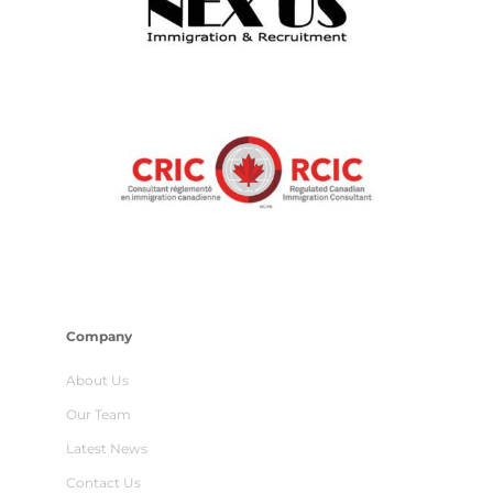
Company
About Us
Our Team
Latest News
Contact Us