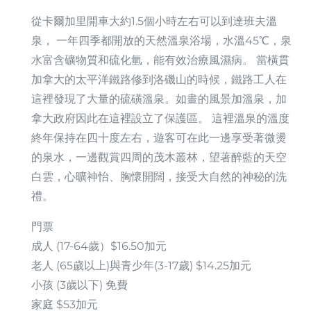
從卡爾加里開車大約1.5個小時左右可以到達班夫溫
泉， 一年四季都開放的天然溫泉浴場，水溫45℃，泉
水富含礦物質和硫化氫，能有效治療風濕病。 當橫貫
加拿大的太平洋鐵路修到洛磯山的時候，鐵路工人在
這裡發現了大量的硫磺溫泉。如畫的風景加溫泉，加
拿大政府因此在這裡設立了保護區。 這裡溫泉的溫度
終年保持在四十度左右，遊客可在此一邊享受著微燙
的泉水，一邊觀賞四周的茂木叢林，望著醉藍的天空
白雲，心曠神怡、胸懷開闊，接受大自然的神秘的洗
禮。
門票
成人 (17-64歲）$16.50加元
老人 (65歲以上)與青少年(3-17歲) $14.25加元
小孩 (3歲以下) 免費
家庭 $53加元