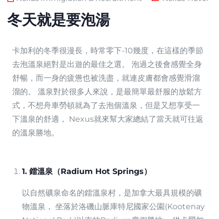
冬天就是要泡湯
卡加利的冬季很漫長，時常零下-10幾度，在這樣的季節
去泡溫泉絕對是出遊的最佳之選。 泡過之後會感覺全身
舒暢，而一身的疲憊也被洗盡，就連皮膚都會感覺滑溜
溜的。 溫泉對於很多人來說，是最簡單最舒服的放鬆方
式，不想舟車勞頓就為了去泡個溫泉，但是又想享受一
下溫泉的舒適， Nexus就來幫大家總結了當天就可往返
的溫泉勝地。
1. 鐳溫泉（Radium Hot Springs）
以自然礦泉命名的鐳溫泉村，是加拿大最具規模的礦
物溫泉， 坐落於洛磯山脈庫特尼國家公園(Kootenay