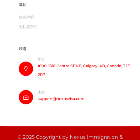
隐私​
免责声明
隐私权声明
联络
地址
#100, 1318 Centre ST NE, Calgary, AB, Canada, T2E
2R7
电邮
support@nexusvisa.com
© 2025 Copyright by Nexus Immigration &